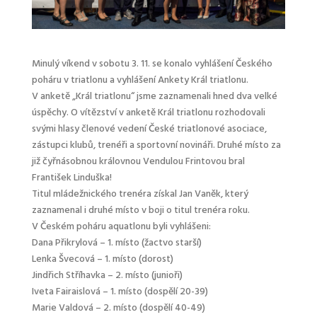
Minulý víkend v sobotu 3. 11. se konalo vyhlášení Českého
poháru v triatlonu a vyhlášení Ankety Král triatlonu.
V anketě „Král triatlonu“ jsme zaznamenali hned dva velké
úspěchy. O vítězství v anketě Král triatlonu rozhodovali
svými hlasy členové vedení České triatlonové asociace,
zástupci klubů, trenéři a sportovní novináři. Druhé místo za
již čyřnásobnou královnou Vendulou Frintovou bral
František Linduška!
Titul mládežnického trenéra získal Jan Vaněk, který
zaznamenal i dr
uhé místo v boji o titul trenéra roku.
V Českém poháru aquatlonu byli vyhlášeni:
Dana Přikrylová – 1. místo (žactvo starší)
Lenka Švecová – 1. místo (dorost)
Jindřich Stříhavka – 2. místo (junioři)
Iveta Fairaislová – 1. místo (dospělí 20-39)
Marie Valdová – 2. místo (dospělí 40-49)